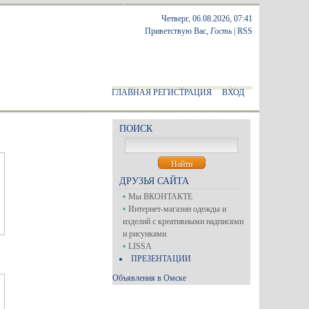
Четверг, 06.08.2026, 07:41
Приветствую Вас
,
Гость
|
RSS
ГЛАВНАЯ
РЕГИСТРАЦИЯ
ВХОД
ПОИСК
ДРУЗЬЯ САЙТА
Мы ВКОНТАКТЕ
Интернет-магазин одежды и
изделий с креативными надписями
и рисунками
LISSA
ПРЕЗЕНТАЦИИ
Объявления в Омске