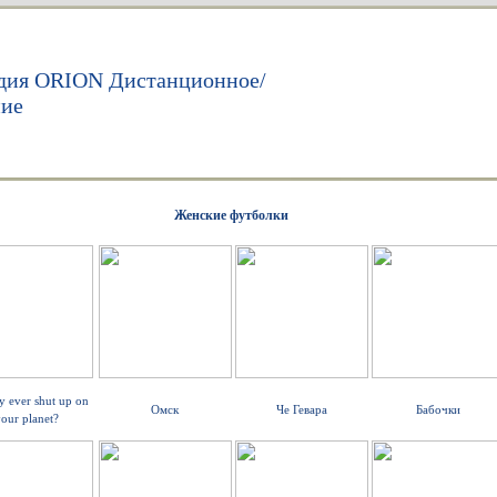
дия ORION Дистанционное/
ние
Женские футболки
y ever shut up on
Омск
Че Гевара
Бабочки
our planet?