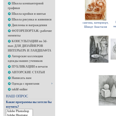
Школа компьютерной
графики
Школа кройки и шитья
Школа рисунка и живописи
сангина, натюрморт,
Дипломы и награждения
н
Шмидт Анастасия
ФОТОРЕПОРТАЖ: рабочие
моменты
КОНСУЛЬТАЦИИ по 3d-
max ДЛЯ ДИЗАЙНЕРОВ
ИНТЕРЬЕРА И ЛАНДШАФТА
Авторские коллекции
одежды наших учеников
ПУБЛИКАЦИИ в печати
АВТОРСКИЕ СТАТЬИ
Написать нам
Одежда с принтами
taklif online
НАШ ОПРОС
Какие программы вы хотели бы
изучить?