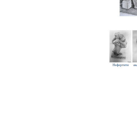
Нефертити
ак