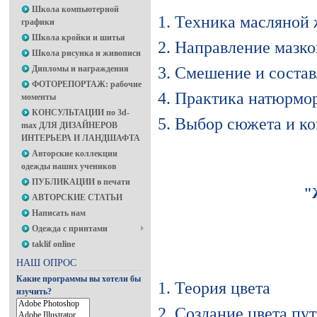
Школа компьютерной
1. Техника масляной
графики
Школа кройки и шитья
2.
Направление мазко
Школа рисунка и живописи
Дипломы и награждения
3. Смешение и состав
ФОТОРЕПОРТАЖ: рабочие
4. Практика натюрмо
моменты
КОНСУЛЬТАЦИИ по 3d-
5. Выбор сюжета и к
max ДЛЯ ДИЗАЙНЕРОВ
ИНТЕРЬЕРА И ЛАНДШАФТА
Авторские коллекции
одежды наших учеников
ПУБЛИКАЦИИ в печати
"
АВТОРСКИЕ СТАТЬИ
Написать нам
Одежда с принтами
taklif online
НАШ ОПРОС
Какие программы вы хотели бы
1. Теория цвета
изучить?
2. Создание цвета п