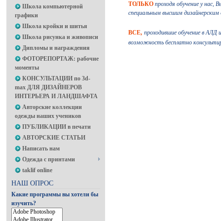
ТОЛЬКО
проходя обучение у нас,
Школа компьютерной
специальным высшим дизайнерским о
графики
Школа кройки и шитья
ВСЕ,
проходившие обучение в АЛД
Школа рисунка и живописи
возможность бесплатно консультир
Дипломы и награждения
ФОТОРЕПОРТАЖ: рабочие
моменты
КОНСУЛЬТАЦИИ по 3d-
max ДЛЯ ДИЗАЙНЕРОВ
ИНТЕРЬЕРА И ЛАНДШАФТА
Авторские коллекции
одежды наших учеников
ПУБЛИКАЦИИ в печати
АВТОРСКИЕ СТАТЬИ
Написать нам
Одежда с принтами
taklif online
НАШ ОПРОС
Какие программы вы хотели бы
изучить?