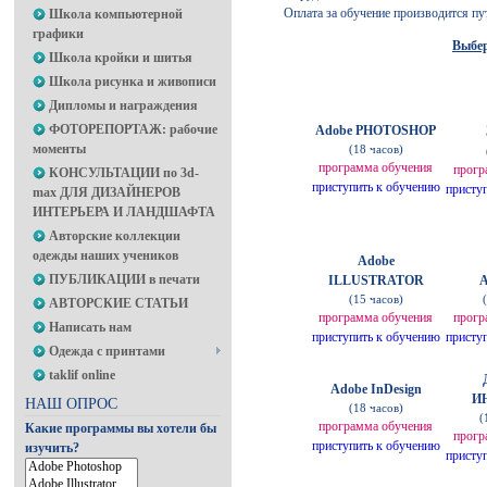
Оплата за обучение производится пут
Школа компьютерной
графики
Выбер
Школа кройки и шитья
Школа рисунка и живописи
Дипломы и награждения
ФОТОРЕПОРТАЖ: рабочие
Adobe PHOTOSHOP
моменты
(18 часов)
программа обучения
прог
КОНСУЛЬТАЦИИ по 3d-
приступить к обучению
присту
max ДЛЯ ДИЗАЙНЕРОВ
ИНТЕРЬЕРА И ЛАНДШАФТА
Авторские коллекции
одежды наших учеников
Adobe
ПУБЛИКАЦИИ в печати
ILLUSTRATOR
A
(15 часов)
АВТОРСКИЕ СТАТЬИ
программа
обучения
прог
Написать нам
приступить к обучению
присту
Одежда с принтами
taklif online
Adobe InDesign
И
НАШ ОПРОС
(18 часов)
(
программа
обучения
Какие программы вы хотели бы
прог
приступить к обучению
изучить?
присту