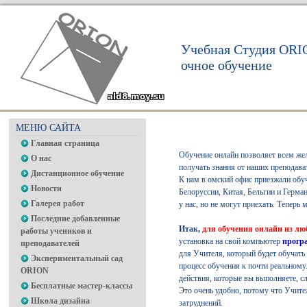
Учебная Студия ORI
очное обучение
МЕНЮ САЙТА
Главная страница
Обучение онлайн позволяет всем жел
О нас
получать знания от наших преподава
Дистанционное обучение
К нам в омский офис приезжали обуч
Новости
Белоруссии, Китая, Бельгии и Герма
Галерея работ
у нас, но не могут приехать. Теперь
Последние добавленные
Итак,
для обучения онлайн из лю
работы учеников и
установка на свой компьютер
прогр
преподавателей
для Учителя, который будет обучать
Экспериментальный сад
процесс обучения к почти реальному
ORION
действия, которые вы выполняете, с
Бесплатные мастер-классы
Это очень удобно, потому что Учител
Школа дизайна
затруднений.