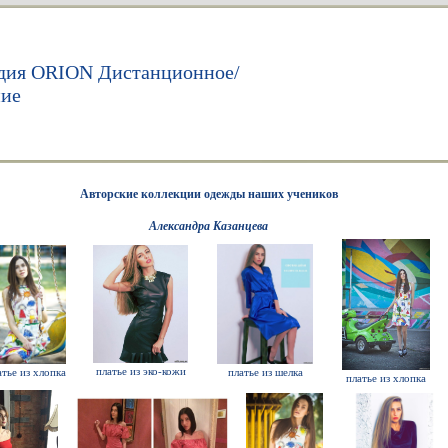
дия ORION Дистанционное/
ние
Авторские коллекции одежды наших учеников
Александра Казанцева
платье из эко-кожи
атье из хлопка
платье из шелка
платье из хлопка