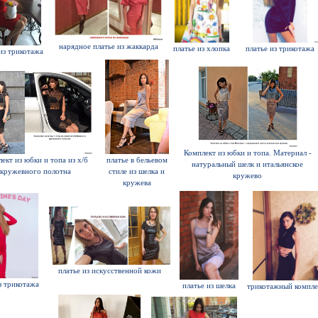
нарядное платье из жаккарда
платье из хлопка
платье из трикотажа
из трикотажа
Комплект из юбки и топа. Материал -
ект из юбки и топа из х/б
платье в бельевом
натуральный шелк и итальянское
кружевного полотна
стиле из шелка и
кружево
кружева
платье из искусственной кожи
з трикотажа
платье из шелка
трикотажный компле