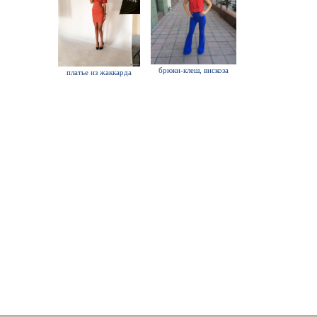
брюки-клеш, вискоза
платье из жаккарда