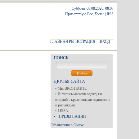
Суббота, 08.08.2026, 08:07
Приветствую Вас
,
Гость
|
RSS
ГЛАВНАЯ
РЕГИСТРАЦИЯ
ВХОД
ПОИСК
ДРУЗЬЯ САЙТА
Мы ВКОНТАКТЕ
Интернет-магазин одежды и
изделий с креативными надписями
и рисунками
LISSA
ПРЕЗЕНТАЦИИ
Объявления в Омске